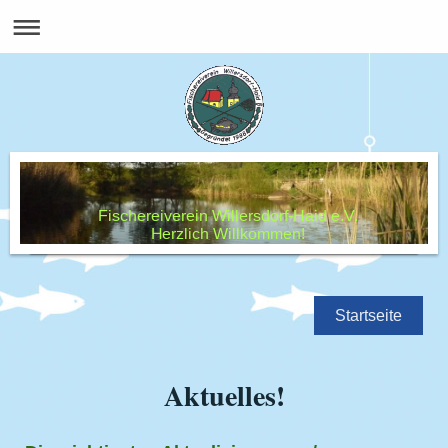
Fischereiverein Willersdorf-Haid e.V.
Herzlich Willkommen!
Startseite
Aktuelles!